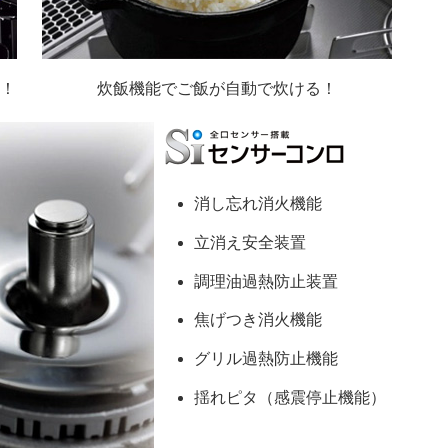
ト！
炊飯機能でご飯が自動で炊ける！
消し忘れ消火機能
立消え安全装置
調理油過熱防止装置
焦げつき消火機能
グリル過熱防止機能
揺れピタ（感震停止機能）