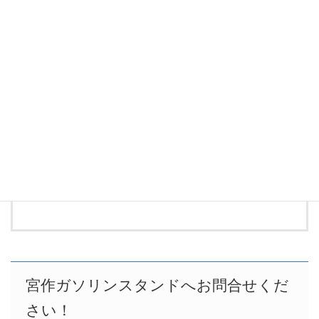
脱着
新しいタイヤを車に取り付けます。
完了
作業時間は4本で約50分となります。
宮作ガソリンスタンドへお問合せくだ
さい！